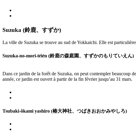
Suzuka (鈴鹿、すずか)
La ville de Suzuka se trouve au sud de Yokkaichi. Elle est particuli
Suzuka-no-mori-téién (鈴鹿の森庭園、すずかのもりていえん)
Dans ce jardin de la forêt de Suzuka, on peut contempler beaucoup de 
année, ce jardin est ouvert à partir de la fin février jusqu’au 31 mars.
Tsubaki-ôkami yashiro (椿大神社、つばきおおかみやしろ)