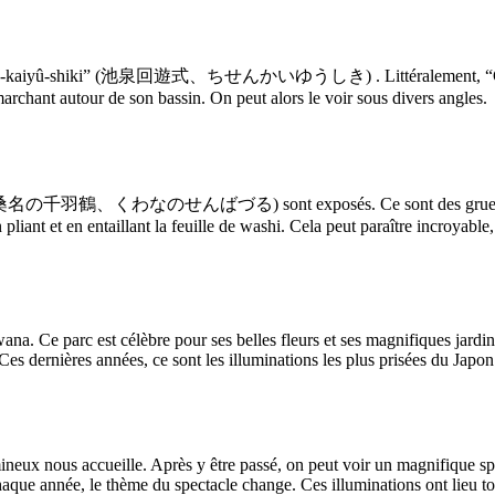
“Chisén-kaiyû-shiki” (池泉回遊式、ちせんかいゆうしき) . Littéralement, “Chisén” s
marchant autour de son bassin. On peut alors le voir sous divers angles.
u (桑名の千羽鶴、くわなのせんばづる) sont exposés. Ce sont des grues en enfila
iant et en entaillant la feuille de washi. Cela peut paraître incroyable, 
a. Ce parc est célèbre pour ses belles fleurs et ses magnifiques jardin
es dernières années, ce sont les illuminations les plus prisées du Japon
ineux nous accueille. Après y être passé, on peut voir un magnifique spe
aque année, le thème du spectacle change. Ces illuminations ont lieu to