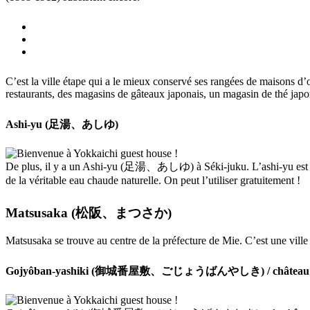
C’est la ville étape qui a le mieux conservé ses rangées de maisons d’or
restaurants, des magasins de gâteaux japonais, un magasin de thé japon
Ashi-yu (足湯、あしゆ)
De plus, il y a un Ashi-yu (足湯、あしゆ) à Séki-juku. L’ashi-yu est un b
de la véritable eau chaude naturelle. On peut l’utiliser gratuitement !
Matsusaka (松阪、まつさか)
Matsusaka se trouve au centre de la préfecture de Mie. C’est une ville
Gojyôban-yashiki (御城番屋敷、ごじょうばんやしき) / châte