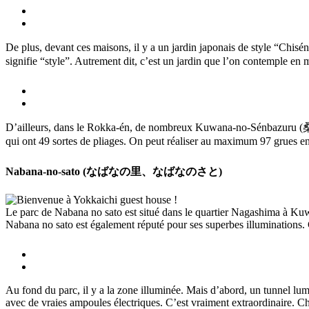
De plus, devant ces maisons, il y a un jardin japonais de style 
signifie “style”. Autrement dit, c’est un jardin que l’on contemple en 
D’ailleurs, dans le Rokka-én, de nombreux Kuwana-no-Sénbazur
qui ont 49 sortes de pliages. On peut réaliser au maximum 97 grues en pl
Nabana-no-sato (なばなの里、なばなのさと)
Le parc de Nabana no sato est situé dans le quartier Nagashima à Kuwan
Nabana no sato est également réputé pour ses superbes illuminations. C
Au fond du parc, il y a la zone illuminée. Mais d’abord, un tunnel lum
avec de vraies ampoules électriques. C’est vraiment extraordinaire. Ch