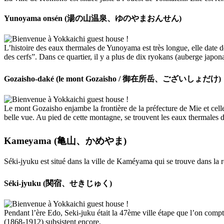
Yunoyama onsén (湯の山温泉、ゆのやまおんせん)
L’histoire des eaux thermales de Yunoyama est très longue, elle date de
des cerfs”. Dans ce quartier, il y a plus de dix ryokans (auberge japo
Gozaisho-daké (le mont Gozaisho / 御在所岳、ございしょだけ)
Le mont Gozaisho enjambe la frontière de la préfecture de Mie et cell
belle vue. Au pied de cette montagne, se trouvent les eaux thermales
Kameyama (亀山、かめやま)
Séki-jyuku est situé dans la ville de Kaméyama qui se trouve dans la r
Séki-jyuku (関宿、せきじゅく)
Pendant l’ère Edo, Seki-juku était la 47ème ville étape que l’on comp
(1868-1912) subsistent encore.