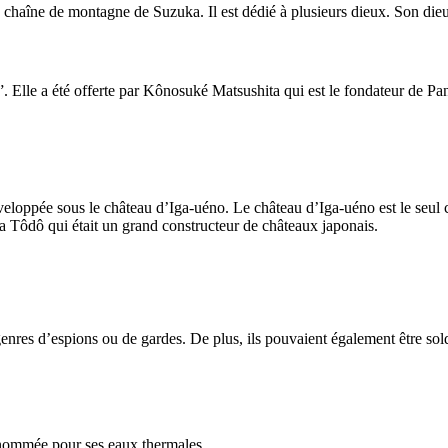
a chaîne de montagne de Suzuka. Il est dédié à plusieurs dieux. Son die
Elle a été offerte par Kônosuké Matsushita qui est le fondateur de Pan
 développée sous le château d’Iga-uéno. Le château d’Iga-uéno est le seul
ra Tôdô qui était un grand constructeur de châteaux japonais.
 genres d’espions ou de gardes. De plus, ils pouvaient également être sold
renommée pour ses eaux thermales.