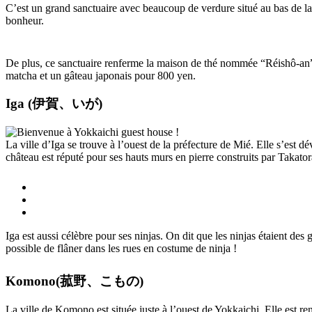
C’est un grand sanctuaire avec beaucoup de verdure situé au bas de l
bonheur.
De plus, ce sanctuaire renferme la maison de thé nommée “Réishô-an”. 
matcha et un gâteau japonais pour 800 yen.
Iga (伊賀、いが)
La ville d’Iga se trouve à l’ouest de la préfecture de Mié. Elle s’est
château est réputé pour ses hauts murs en pierre construits par Takato
Iga est aussi célèbre pour ses ninjas. On dit que les ninjas étaient des
possible de flâner dans les rues en costume de ninja !
Komono(菰野、こもの)
La ville de Komono est située juste à l’ouest de Yokkaichi. Elle est 